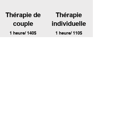
Thérapie de
Thérapie
couple
individuelle
1 heure/ 140$
1 heure/ 11
0$
Thérapie de couple et
relationnelle
1h30
*séances aux 2 semaines sur
demande
MEMBRE DE L'ASSOCIATION
PROFESSIONNELLE RITMA
# 4194