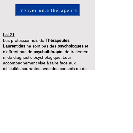
Trouver un.e thérapeute
Loi 21
Les professionnels de
Thérapeutes
Laurentides
ne sont pas des
psychologues
et
n’offrent pas de
psychothérapie
, de traitement
ni de diagnostic psychologique. Leur
accompagnement vise à faire face aux
difficultés courantes avec des conseils ou du
soutien.
Les informations sur le site web de
Thérapeutes Laurentides
ne peuvent être
considérées comme un diagnostic et ne
remplacent pas les informations que pourrait
vous fournir un professionnel de la santé. Si
vous êtes inquiet.e face à votre santé,
contactez un médecin.