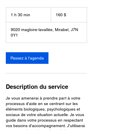
160 dollars
canadiens
1 h 30 min
1
160 $
3
0
9020 magloire-lavallée, Mirabel, J7N
m
0Y1
i
n
Passez à l'agenda
Description du service
Je vous amenerai à prendre part à votre
processus d'aide en se centrant sur les
éléments biologiques, psychologiques et
sociaux de votre situation actuelle. Je vous
guide dans votre processus en respectant
vos besoins d'accompagnement. J'utiliserai