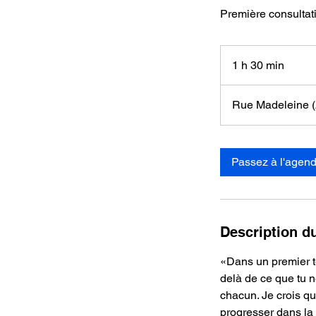
Première consultati
1 h 30 min
1
3
0
Rue Madeleine 
m
i
n
Passez à l'agen
Description d
«Dans un premier te
delà de ce que tu n
chacun. Je crois qu'
progresser dans la d