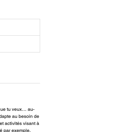
 que tu veux… au-
adapte au besoin de
t activités visant à
été par exemple.