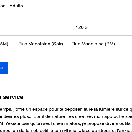
on - Adulte
120 dollars
canadiens
120 $
(AM)
|
Rue Madeleine (Soir)
|
Rue Madeleine (PM)
da
u service
mps, j'offre un espace pour te déposer, faire la lumière sur ce
e désires plus... Étant de nature très créative, mon approche s'
il n'existe pas qu'un seul chemin alors, je propose divers outils e
irection de ton objectif, à ton rythme ... face au stress et l'anxi